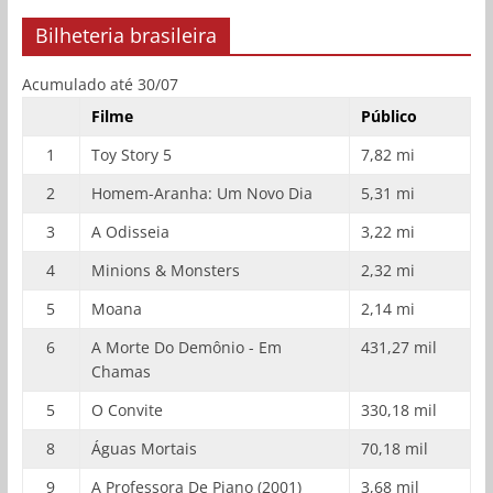
Bilheteria brasileira
Acumulado até 30/07
Filme
Público
1
Toy Story 5
7,82 mi
2
Homem-Aranha: Um Novo Dia
5,31 mi
3
A Odisseia
3,22 mi
4
Minions & Monsters
2,32 mi
5
Moana
2,14 mi
6
A Morte Do Demônio - Em
431,27 mil
Chamas
5
O Convite
330,18 mil
8
Águas Mortais
70,18 mil
9
A Professora De Piano (2001)
3,68 mil