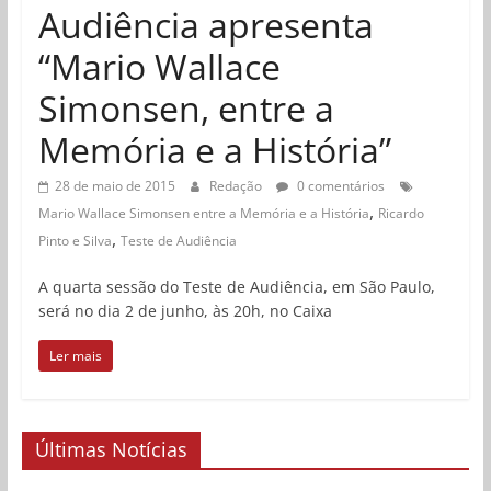
Audiência apresenta
“Mario Wallace
Simonsen, entre a
Memória e a História”
28 de maio de 2015
Redação
0 comentários
,
Mario Wallace Simonsen entre a Memória e a História
Ricardo
,
Pinto e Silva
Teste de Audiência
A quarta sessão do Teste de Audiência, em São Paulo,
será no dia 2 de junho, às 20h, no Caixa
Ler mais
Últimas Notícias