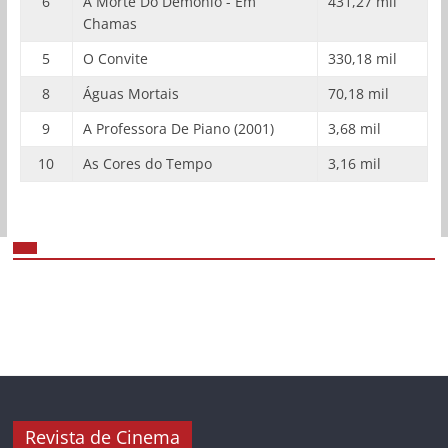
6
A Morte Do Demônio - Em
431,27 mil
Chamas
5
O Convite
330,18 mil
8
Águas Mortais
70,18 mil
9
A Professora De Piano (2001)
3,68 mil
10
As Cores do Tempo
3,16 mil
Revista de Cinema