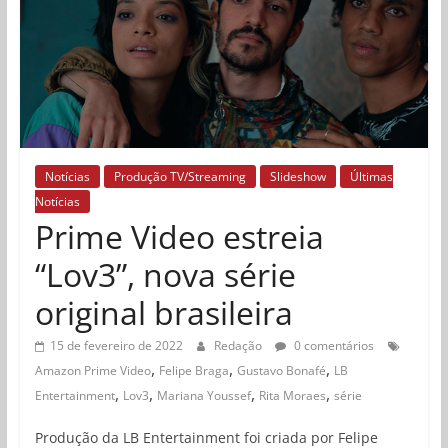
Notícias
Produção TV/Streaming
Slideshow
Últimas
Notícias
Prime Video estreia
“Lov3”, nova série
original brasileira
15 de fevereiro de 2022
Redação
0 comentários
,
,
,
Amazon Prime Video
Felipe Braga
Gustavo Bonafé
LB
,
,
,
,
Entertainment
Lov3
Mariana Youssef
Rita Moraes
série
Produção da LB Entertainment foi criada por Felipe