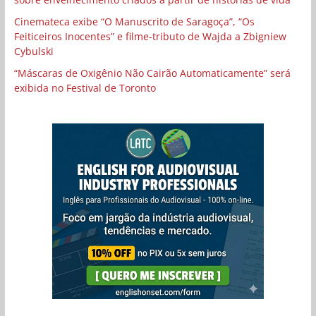
Cinemateca exibe “O Manuscrito de Saragoça”, “Os
Feiticeiros Inocentes” e filme-tributo de Wajda a Zbigniew
Cybulski
“Máscaras de Oxigênio Não Cairão Automaticamente” será
exibida no Festival de Toronto