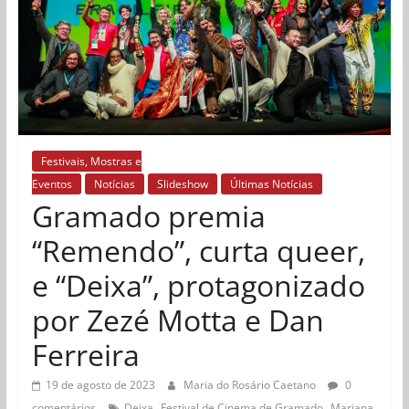
Festivais, Mostras e
Eventos
Notícias
Slideshow
Últimas Notícias
Gramado premia
“Remendo”, curta queer,
e “Deixa”, protagonizado
por Zezé Motta e Dan
Ferreira
19 de agosto de 2023
Maria do Rosário Caetano
0
,
,
comentários
Deixa
Festival de Cinema de Gramado
Mariana