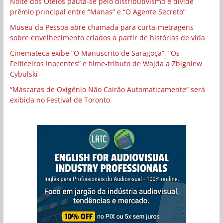
Noite dos Otelos pauta-se pelo distributivismo e divide
prêmio principal entre “Manas” e “O Agente Secreto”
Museu da Pessoa abre chamada para curta-metragens
sobre envelhecimento criados a partir de histórias de vida
Cinemateca exibe “O Manuscrito de Saragoça”, “Os
Feiticeiros Inocentes” e filme-tributo de Wajda a Zbigniew
Cybulski
“Máscaras de Oxigênio Não Cairão Automaticamente” será
exibida no Festival de Toronto