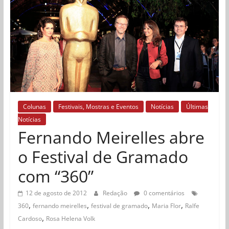
Colunas
Festivais, Mostras e Eventos
Notícias
Últimas
Notícias
Fernando Meirelles abre
o Festival de Gramado
com “360”
12 de agosto de 2012
Redação
0 comentários
,
,
,
,
360
fernando meirelles
festival de gramado
Maria Flor
Ralfe
,
Cardoso
Rosa Helena Volk