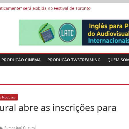
a”, “Os Feiticeiros Inocentes” e filme-tributo de Wajda a Zbigniew
icamente” será exibida no Festival de Toronto
 protagonizam adaptação brasileira de série argentina para o cin
vismo e divide prêmio principal entre “Manas” e “O Agente Secreto”
-metragens sobre envelhecimento criados a partir de histórias de
PRODUÇÃO CINEMA
PRODUÇÃO TV/STREAMING
QUEM SO
s Notícias
ural abre as inscrições para
Rumos Itaú Cultural