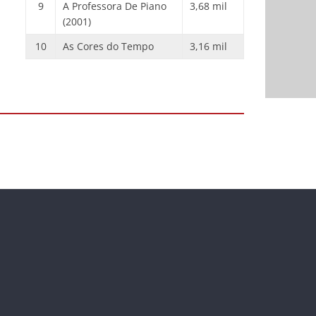
9
A Professora De Piano
3,68 mil
(2001)
10
As Cores do Tempo
3,16 mil