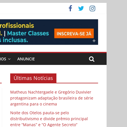
 Cybulski
ema
 vida
MOS
ANUNCIE
Últimas Notícias
Matheus Nachtergaele e Gregório Duvivier
protagonizam adaptação brasileira de série
argentina para o cinema
Noite dos Otelos pauta-se pelo
distributivismo e divide prêmio principal
entre “Manas” e “O Agente Secreto”