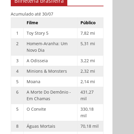
Bilheteria brasileira
Acumulado até 30/07
Filme
Público
1
Toy Story 5
7,82 mi
2
Homem-Aranha: Um
5,31 mi
Novo Dia
3
A Odisseia
3,22 mi
4
Minions & Monsters
2,32 mi
5
Moana
2,14 mi
6
A Morte Do Demônio -
431,27
Em Chamas
mil
5
O Convite
330,18
mil
8
Águas Mortais
70,18 mil