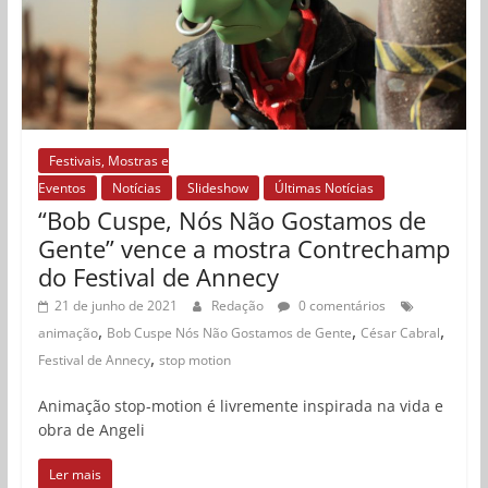
Festivais, Mostras e
Eventos
Notícias
Slideshow
Últimas Notícias
“Bob Cuspe, Nós Não Gostamos de
Gente” vence a mostra Contrechamp
do Festival de Annecy
21 de junho de 2021
Redação
0 comentários
,
,
,
animação
Bob Cuspe Nós Não Gostamos de Gente
César Cabral
,
Festival de Annecy
stop motion
Animação stop-motion é livremente inspirada na vida e
obra de Angeli
Ler mais