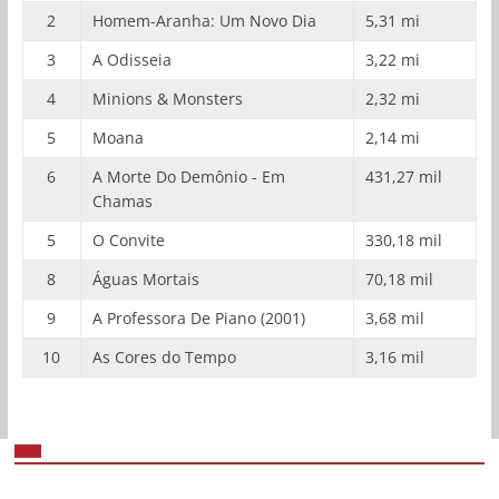
2
Homem-Aranha: Um Novo Dia
5,31 mi
3
A Odisseia
3,22 mi
4
Minions & Monsters
2,32 mi
5
Moana
2,14 mi
6
A Morte Do Demônio - Em
431,27 mil
Chamas
5
O Convite
330,18 mil
8
Águas Mortais
70,18 mil
9
A Professora De Piano (2001)
3,68 mil
10
As Cores do Tempo
3,16 mil