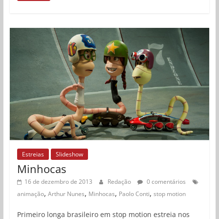
Estreias
Slideshow
Minhocas
16 de dezembro de 2013
Redação
0 comentários
,
,
,
,
animação
Arthur Nunes
Minhocas
Paolo Conti
stop motion
Primeiro longa brasileiro em stop motion estreia nos