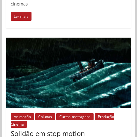
cinemas
Ler mais
Animação
Colunas
Curtas-metragens
Produção
Cinema
Solidão em stop motion