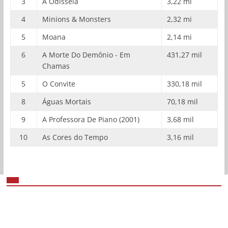
3
A Odisseia
3,22 mi
4
Minions & Monsters
2,32 mi
5
Moana
2,14 mi
6
A Morte Do Demônio - Em
431,27 mil
Chamas
5
O Convite
330,18 mil
8
Águas Mortais
70,18 mil
9
A Professora De Piano (2001)
3,68 mil
10
As Cores do Tempo
3,16 mil