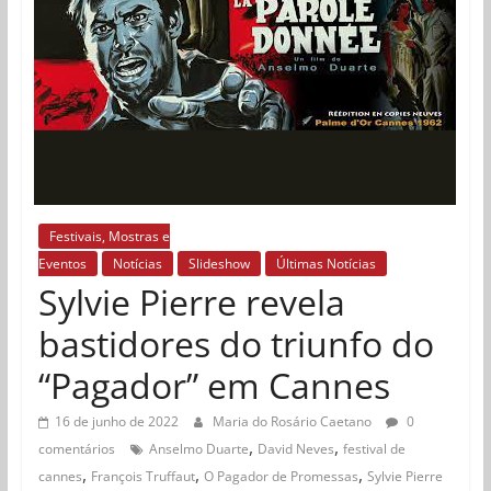
Festivais, Mostras e
Eventos
Notícias
Slideshow
Últimas Notícias
Sylvie Pierre revela
bastidores do triunfo do
“Pagador” em Cannes
16 de junho de 2022
Maria do Rosário Caetano
0
,
,
comentários
Anselmo Duarte
David Neves
festival de
,
,
,
cannes
François Truffaut
O Pagador de Promessas
Sylvie Pierre