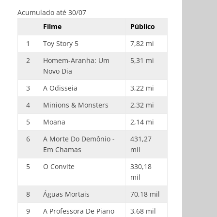
Acumulado até 30/07
Filme
Público
1
Toy Story 5
7,82 mi
2
Homem-Aranha: Um
5,31 mi
Novo Dia
3
A Odisseia
3,22 mi
4
Minions & Monsters
2,32 mi
5
Moana
2,14 mi
6
A Morte Do Demônio -
431,27
Em Chamas
mil
5
O Convite
330,18
mil
8
Águas Mortais
70,18 mil
9
A Professora De Piano
3,68 mil