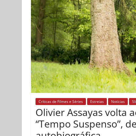
Críticas de Filmes e Séries
Estreias
Notícias
Sl
Olivier Assayas volta 
“Tempo Suspenso”, de
autobiográfica