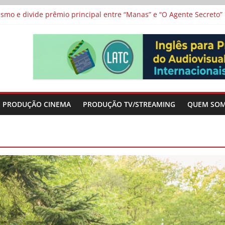
 protagonizam adaptação brasileira de série argentina para o cin
vismo e divide prêmio principal entre “Manas” e “O Agente Secreto”
 de Poker da Última Meia Década no Cinema e na TV
al Curta Cinema
lunos de escolas públicas
PRODUÇÃO CINEMA
PRODUÇÃO TV/STREAMING
QUEM SO