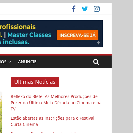
ema
MOS
ANUNCIE
Últimas Notícias
Reflexo do Blefe: As Melhores Produções de
Poker da Última Meia Década no Cinema e na
TV
Estão abertas as inscrições para o Festival
Curta Cinema