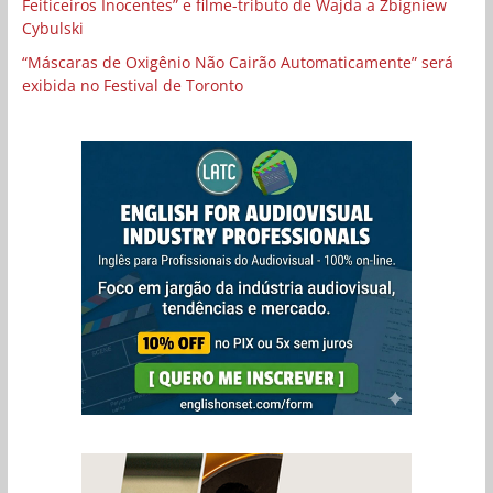
Feiticeiros Inocentes” e filme-tributo de Wajda a Zbigniew
Cybulski
“Máscaras de Oxigênio Não Cairão Automaticamente” será
exibida no Festival de Toronto