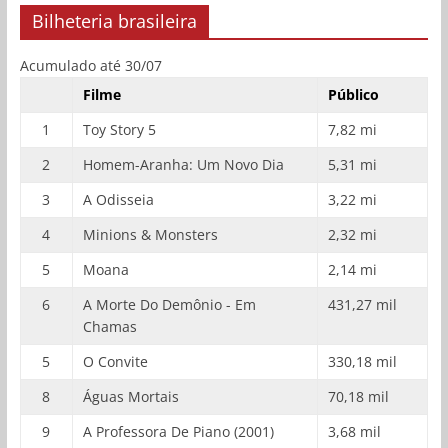
Bilheteria brasileira
Acumulado até 30/07
Filme
Público
1
Toy Story 5
7,82 mi
2
Homem-Aranha: Um Novo Dia
5,31 mi
3
A Odisseia
3,22 mi
4
Minions & Monsters
2,32 mi
5
Moana
2,14 mi
6
A Morte Do Demônio - Em
431,27 mil
Chamas
5
O Convite
330,18 mil
8
Águas Mortais
70,18 mil
9
A Professora De Piano (2001)
3,68 mil