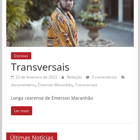
Estreias
Transversais
22 de fevereiro de 2022
Redação
0 comentários
,
,
documentário
Émerson Maranhão
Transversais
Longa cearense de Émerson Maranhão
Ler mais
Últimas Notícias