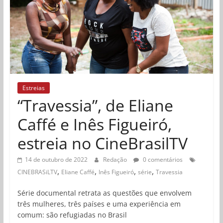
Estreias
“Travessia”, de Eliane
Caffé e Inês Figueiró,
estreia no CineBrasilTV
14 de outubro de 2022
Redação
0 comentários
,
,
,
,
CINEBRASiLTV
Eliane Caffé
Inês Figueiró
série
Travessia
Série documental retrata as questões que envolvem
três mulheres, três países e uma experiência em
comum: são refugiadas no Brasil