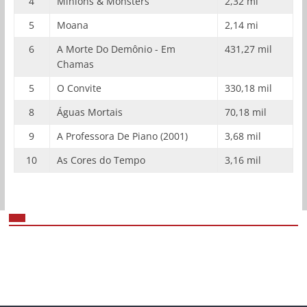
4
Minions & Monsters
2,32 mi
5
Moana
2,14 mi
6
A Morte Do Demônio - Em
431,27 mil
Chamas
5
O Convite
330,18 mil
8
Águas Mortais
70,18 mil
9
A Professora De Piano (2001)
3,68 mil
10
As Cores do Tempo
3,16 mil