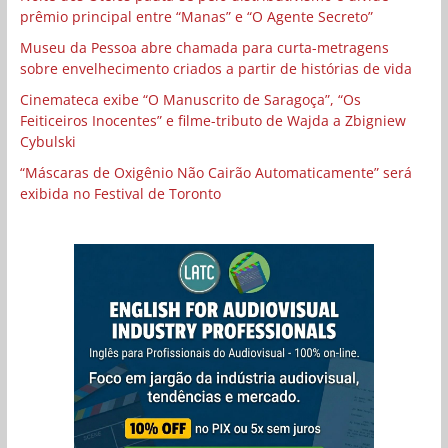
prêmio principal entre “Manas” e “O Agente Secreto”
Museu da Pessoa abre chamada para curta-metragens
sobre envelhecimento criados a partir de histórias de vida
Cinemateca exibe “O Manuscrito de Saragoça”, “Os
Feiticeiros Inocentes” e filme-tributo de Wajda a Zbigniew
Cybulski
“Máscaras de Oxigênio Não Cairão Automaticamente” será
exibida no Festival de Toronto