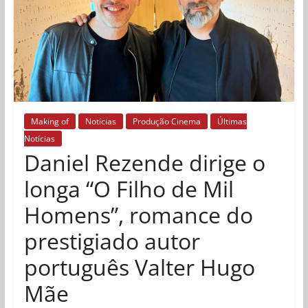
Making of
Notícias
Produção Cinema
Últimas
Notícias
Daniel Rezende dirige o
longa “O Filho de Mil
Homens”, romance do
prestigiado autor
português Valter Hugo
Mãe