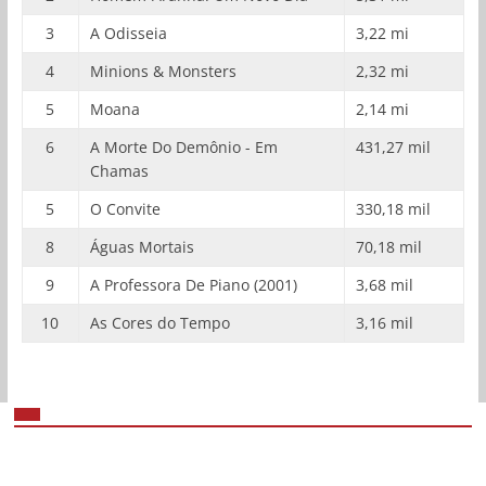
3
A Odisseia
3,22 mi
4
Minions & Monsters
2,32 mi
5
Moana
2,14 mi
6
A Morte Do Demônio - Em
431,27 mil
Chamas
5
O Convite
330,18 mil
8
Águas Mortais
70,18 mil
9
A Professora De Piano (2001)
3,68 mil
10
As Cores do Tempo
3,16 mil