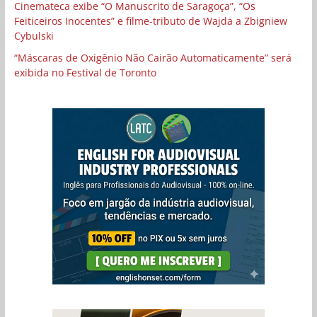
Cinemateca exibe “O Manuscrito de Saragoça”, “Os
Feiticeiros Inocentes” e filme-tributo de Wajda a Zbigniew
Cybulski
“Máscaras de Oxigênio Não Cairão Automaticamente” será
exibida no Festival de Toronto