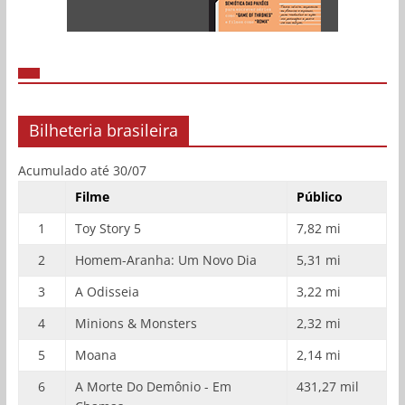
Bilheteria brasileira
Acumulado até 30/07
Filme
Público
1
Toy Story 5
7,82 mi
2
Homem-Aranha: Um Novo Dia
5,31 mi
3
A Odisseia
3,22 mi
4
Minions & Monsters
2,32 mi
5
Moana
2,14 mi
6
A Morte Do Demônio - Em
431,27 mil