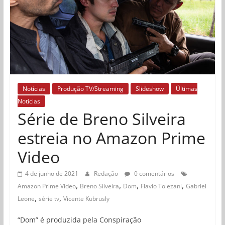
Notícias
Produção TV/Streaming
Slideshow
Últimas
Notícias
Série de Breno Silveira
estreia no Amazon Prime
Video
4 de junho de 2021
Redação
0 comentários
,
,
,
,
Amazon Prime Video
Breno Silveira
Dom
Flavio Tolezani
Gabriel
,
,
Leone
série tv
Vicente Kubrusly
“Dom” é produzida pela Conspiração