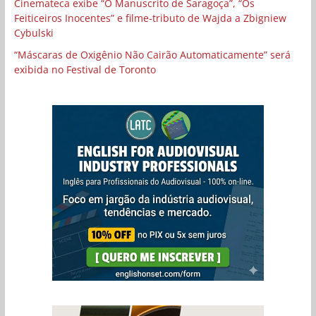
Cinemateca exibe “O Manuscrito de Saragoça”, “Os
Feiticeiros Inocentes” e filme-tributo de Wajda a Zbigniew
Cybulski
“Máscaras de Oxigênio Não Cairão Automaticamente” será
exibida no Festival de Toronto