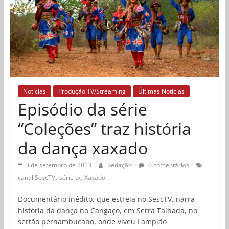
Notícias
Produção TV/Streaming
Últimas Notícias
Episódio da série
“Coleções” traz história
da dança xaxado
3 de setembro de 2013
Redação
0 comentários
,
,
canal SescTV
série tv
Xaxado
Documentário inédito, que estreia no SescTV, narra
história da dança no Cangaço, em Serra Talhada, no
sertão pernambucano, onde viveu Lampião