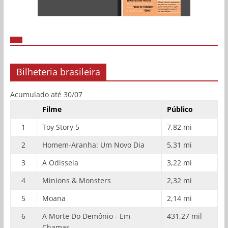
Bilheteria brasileira
Acumulado até 30/07
Filme
Público
1
Toy Story 5
7,82 mi
2
Homem-Aranha: Um Novo Dia
5,31 mi
3
A Odisseia
3,22 mi
4
Minions & Monsters
2,32 mi
5
Moana
2,14 mi
6
A Morte Do Demônio - Em
431,27 mil
Chamas