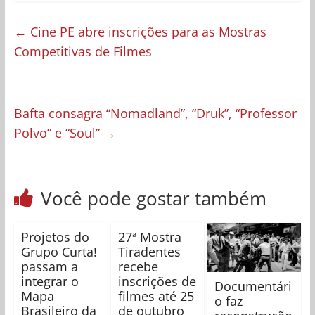
←
Cine PE abre inscrições para as Mostras
Competitivas de Filmes
Bafta consagra “Nomadland”, “Druk”, “Professor
Polvo” e “Soul”
→
Você pode gostar também
Projetos do
27ª Mostra
Grupo Curta!
Tiradentes
passam a
recebe
integrar o
inscrições de
Documentári
Mapa
filmes até 25
o faz
Brasileiro da
de outubro