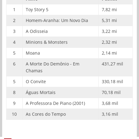
1
Toy Story 5
7,82 mi
2
Homem-Aranha: Um Novo Dia
5,31 mi
3
A Odisseia
3,22 mi
4
Minions & Monsters
2,32 mi
5
Moana
2,14 mi
6
A Morte Do Demônio - Em
431,27 mil
Chamas
5
O Convite
330,18 mil
8
Águas Mortais
70,18 mil
9
A Professora De Piano (2001)
3,68 mil
10
As Cores do Tempo
3,16 mil