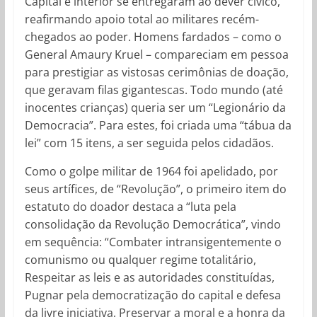
Capital e interior se entregaram ao dever cívico,
reafirmando apoio total ao militares recém-
chegados ao poder. Homens fardados – como o
General Amaury Kruel – compareciam em pessoa
para prestigiar as vistosas cerimônias de doação,
que geravam filas gigantescas. Todo mundo (até
inocentes crianças) queria ser um “Legionário da
Democracia”. Para estes, foi criada uma “tábua da
lei” com 15 itens, a ser seguida pelos cidadãos.
Como o golpe militar de 1964 foi apelidado, por
seus artífices, de “Revolução”, o primeiro item do
estatuto do doador destaca a “luta pela
consolidação da Revolução Democrática”, vindo
em sequência: “Combater intransigentemente o
comunismo ou qualquer regime totalitário,
Respeitar as leis e as autoridades constituídas,
Pugnar pela democratização do capital e defesa
da livre iniciativa, Preservar a moral e a honra da