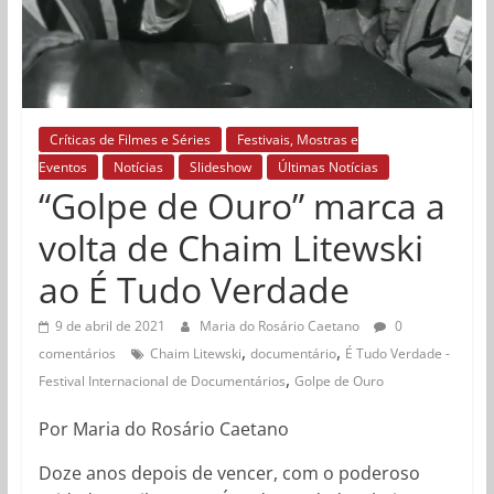
Críticas de Filmes e Séries
Festivais, Mostras e
Eventos
Notícias
Slideshow
Últimas Notícias
“Golpe de Ouro” marca a
volta de Chaim Litewski
ao É Tudo Verdade
9 de abril de 2021
Maria do Rosário Caetano
0
,
,
comentários
Chaim Litewski
documentário
É Tudo Verdade -
,
Festival Internacional de Documentários
Golpe de Ouro
Por Maria do Rosário Caetano
Doze anos depois de vencer, com o poderoso