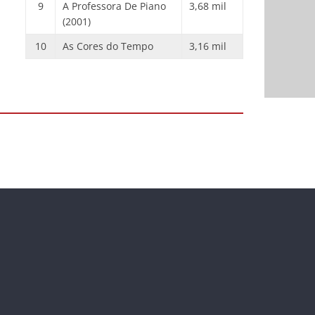
9
A Professora De Piano
3,68 mil
(2001)
10
As Cores do Tempo
3,16 mil