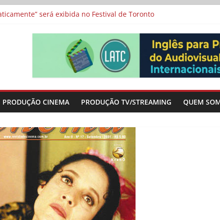
a”, “Os Feiticeiros Inocentes” e filme-tributo de Wajda a Zbigniew
icamente” será exibida no Festival de Toronto
 protagonizam adaptação brasileira de série argentina para o cin
vismo e divide prêmio principal entre “Manas” e “O Agente Secreto”
-metragens sobre envelhecimento criados a partir de histórias de
PRODUÇÃO CINEMA
PRODUÇÃO TV/STREAMING
QUEM SO