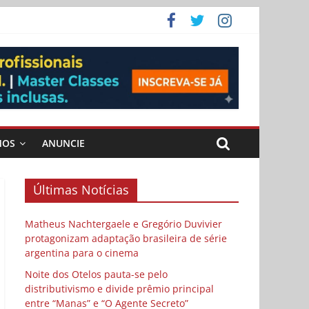
 Cybulski
ema
 vida
MOS
ANUNCIE
Últimas Notícias
Matheus Nachtergaele e Gregório Duvivier
protagonizam adaptação brasileira de série
argentina para o cinema
Noite dos Otelos pauta-se pelo
distributivismo e divide prêmio principal
entre “Manas” e “O Agente Secreto”