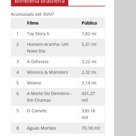
Bilheteria brasileira
Acumulado até 30/07
Filme
Público
1
Toy Story 5
7,82 mi
2
Homem-Aranha: Um
5,31 mi
Novo Dia
3
A Odisseia
3,22 mi
4
Minions & Monsters
2,32 mi
5
Moana
2,14 mi
6
A Morte Do Demônio -
431,27
Em Chamas
mil
5
O Convite
330,18
mil
8
Águas Mortais
70,18 mil