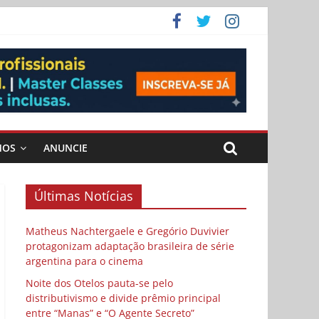
ema
 vida
 Cybulski
MOS
ANUNCIE
Últimas Notícias
Matheus Nachtergaele e Gregório Duvivier
protagonizam adaptação brasileira de série
argentina para o cinema
Noite dos Otelos pauta-se pelo
distributivismo e divide prêmio principal
entre “Manas” e “O Agente Secreto”