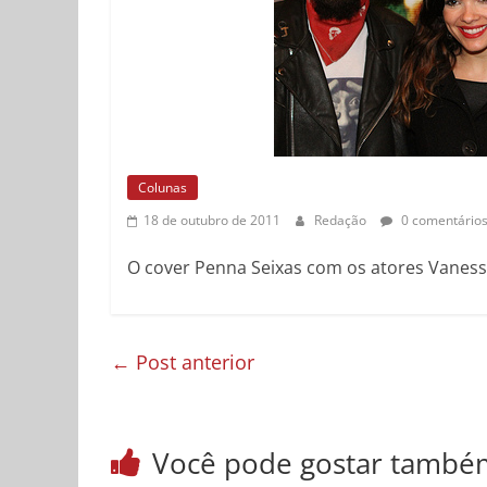
Colunas
18 de outubro de 2011
Redação
0 comentário
O cover Penna Seixas com os atores Vanessa
←
Post anterior
Você pode gostar també