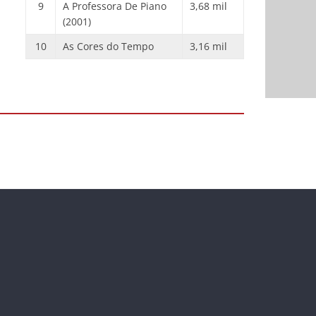
9
A Professora De Piano
3,68 mil
(2001)
10
As Cores do Tempo
3,16 mil