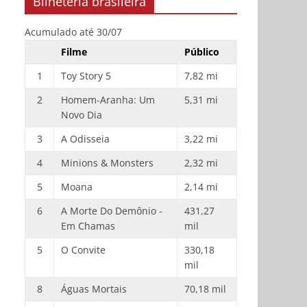
Bilheteria brasileira
Acumulado até 30/07
Filme
Público
1
Toy Story 5
7,82 mi
2
Homem-Aranha: Um
5,31 mi
Novo Dia
3
A Odisseia
3,22 mi
4
Minions & Monsters
2,32 mi
5
Moana
2,14 mi
6
A Morte Do Demônio -
431,27
Em Chamas
mil
5
O Convite
330,18
mil
8
Águas Mortais
70,18 mil