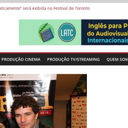
icamente” será exibida no Festival de Toronto
 protagonizam adaptação brasileira de série argentina para o cin
vismo e divide prêmio principal entre “Manas” e “O Agente Secreto”
-metragens sobre envelhecimento criados a partir de histórias de
a”, “Os Feiticeiros Inocentes” e filme-tributo de Wajda a Zbigniew
PRODUÇÃO CINEMA
PRODUÇÃO TV/STREAMING
QUEM SO