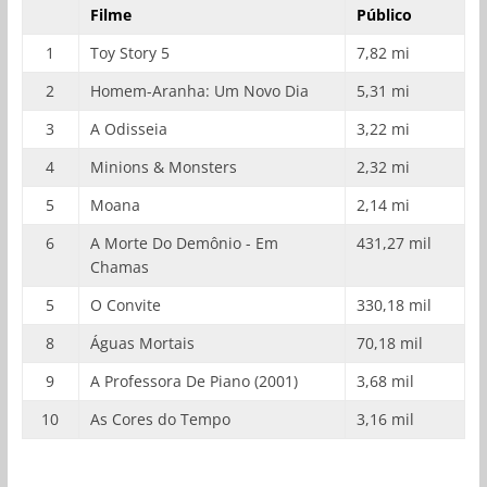
Filme
Público
1
Toy Story 5
7,82 mi
2
Homem-Aranha: Um Novo Dia
5,31 mi
3
A Odisseia
3,22 mi
4
Minions & Monsters
2,32 mi
5
Moana
2,14 mi
6
A Morte Do Demônio - Em
431,27 mil
Chamas
5
O Convite
330,18 mil
8
Águas Mortais
70,18 mil
9
A Professora De Piano (2001)
3,68 mil
10
As Cores do Tempo
3,16 mil