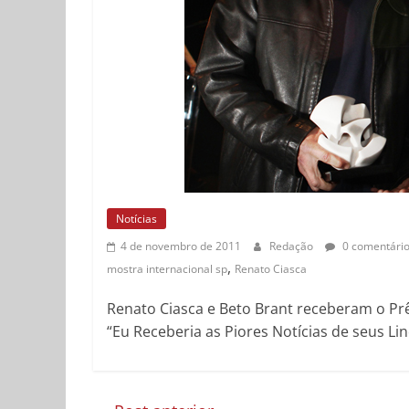
Notícias
4 de novembro de 2011
Redação
0 comentári
,
mostra internacional sp
Renato Ciasca
Renato Ciasca e Beto Brant receberam o Prê
“Eu Receberia as Piores Notícias de seus Li