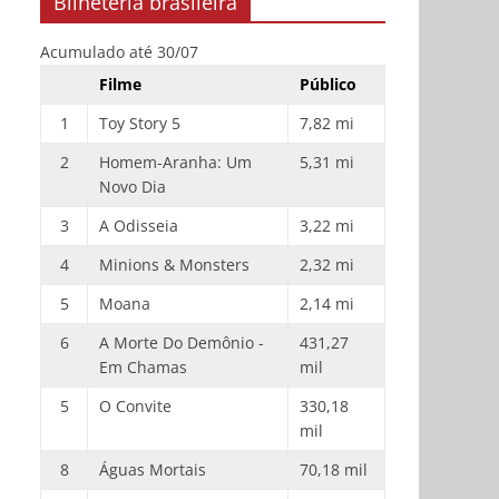
Bilheteria brasileira
Acumulado até 30/07
Filme
Público
1
Toy Story 5
7,82 mi
2
Homem-Aranha: Um
5,31 mi
Novo Dia
3
A Odisseia
3,22 mi
4
Minions & Monsters
2,32 mi
5
Moana
2,14 mi
6
A Morte Do Demônio -
431,27
Em Chamas
mil
5
O Convite
330,18
mil
8
Águas Mortais
70,18 mil