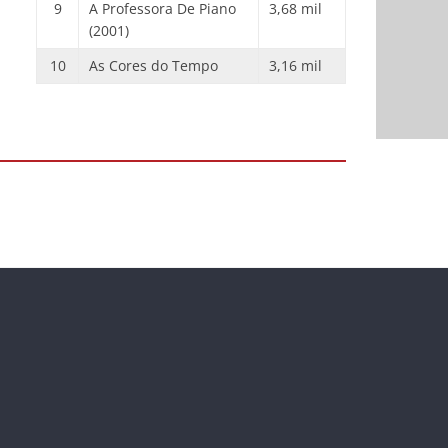
9
A Professora De Piano
3,68 mil
(2001)
10
As Cores do Tempo
3,16 mil