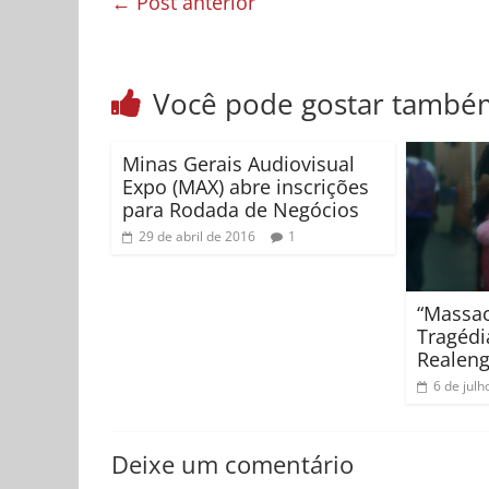
←
Post anterior
Você pode gostar també
Minas Gerais Audiovisual
Expo (MAX) abre inscrições
para Rodada de Negócios
29 de abril de 2016
1
“Massac
Tragédi
Realeng
6 de julh
Deixe um comentário