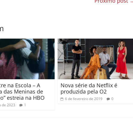
Próximo post
m
re na Escola – A
Nova série da Netflix é
a das Meninas de
produzida pela O2
o” estreia na HBO
6 de fevereiro de 2019
0
o de 2023
1