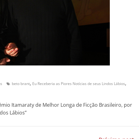
,
,
os
beto brant
Eu Receberia as Piores Notícias de seus Lindos Lábios
mio Itamaraty de Melhor Longa de Ficção Brasileiro, por
ndos Lábios”