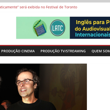
a”, “Os Feiticeiros Inocentes” e filme-tributo de Wajda a Zbigniew
icamente” será exibida no Festival de Toronto
 protagonizam adaptação brasileira de série argentina para o cin
vismo e divide prêmio principal entre “Manas” e “O Agente Secreto”
-metragens sobre envelhecimento criados a partir de histórias de
PRODUÇÃO CINEMA
PRODUÇÃO TV/STREAMING
QUEM SO