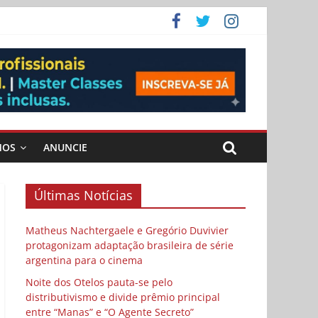
 Cybulski
ema
 vida
MOS
ANUNCIE
Últimas Notícias
Matheus Nachtergaele e Gregório Duvivier
protagonizam adaptação brasileira de série
argentina para o cinema
Noite dos Otelos pauta-se pelo
distributivismo e divide prêmio principal
entre “Manas” e “O Agente Secreto”