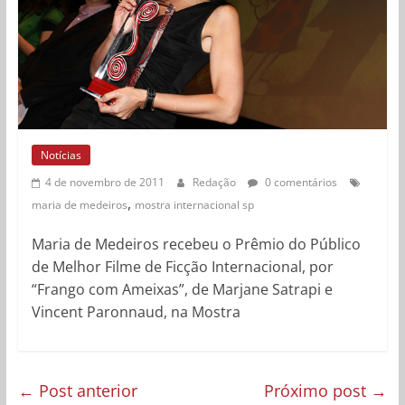
Notícias
4 de novembro de 2011
Redação
0 comentários
,
maria de medeiros
mostra internacional sp
Maria de Medeiros recebeu o Prêmio do Público
de Melhor Filme de Ficção Internacional, por
“Frango com Ameixas”, de Marjane Satrapi e
Vincent Paronnaud, na Mostra
←
Post anterior
Próximo post
→