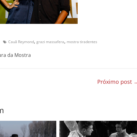
,
,
Cauã Reymond
grazi massafera
mostra tiradentes
ura da Mostra
Próximo post
m