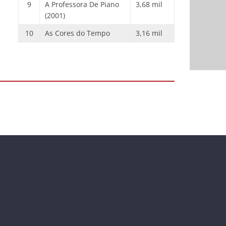
9
A Professora De Piano
3,68 mil
(2001)
10
As Cores do Tempo
3,16 mil