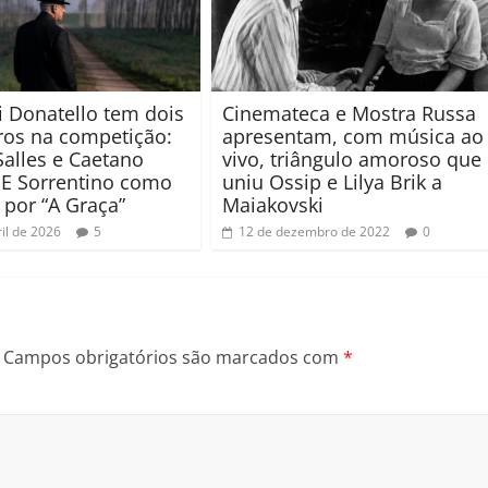
i Donatello tem dois
Cinemateca e Mostra Russa
iros na competição:
apresentam, com música ao
Salles e Caetano
vivo, triângulo amoroso que
 E Sorrentino como
uniu Ossip e Lilya Brik a
 por “A Graça”
Maiakovski
il de 2026
5
12 de dezembro de 2022
0
Campos obrigatórios são marcados com
*