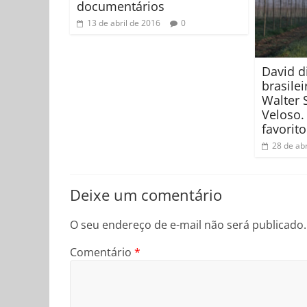
documentários
13 de abril de 2016
0
David d
brasile
Walter 
Veloso.
favorito
28 de abr
Deixe um comentário
O seu endereço de e-mail não será publicado.
Comentário
*