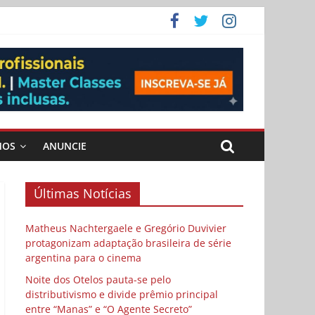
 Cybulski
ema
 vida
MOS
ANUNCIE
Últimas Notícias
Matheus Nachtergaele e Gregório Duvivier
protagonizam adaptação brasileira de série
argentina para o cinema
Noite dos Otelos pauta-se pelo
distributivismo e divide prêmio principal
entre “Manas” e “O Agente Secreto”