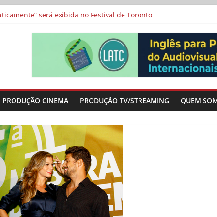
a”, “Os Feiticeiros Inocentes” e filme-tributo de Wajda a Zbigniew
icamente” será exibida no Festival de Toronto
 protagonizam adaptação brasileira de série argentina para o cin
vismo e divide prêmio principal entre “Manas” e “O Agente Secreto”
-metragens sobre envelhecimento criados a partir de histórias de
PRODUÇÃO CINEMA
PRODUÇÃO TV/STREAMING
QUEM SO