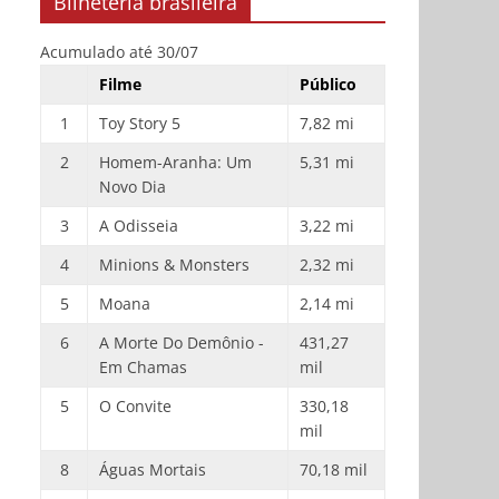
Bilheteria brasileira
Acumulado até 30/07
Filme
Público
1
Toy Story 5
7,82 mi
2
Homem-Aranha: Um
5,31 mi
Novo Dia
3
A Odisseia
3,22 mi
4
Minions & Monsters
2,32 mi
5
Moana
2,14 mi
6
A Morte Do Demônio -
431,27
Em Chamas
mil
5
O Convite
330,18
mil
8
Águas Mortais
70,18 mil