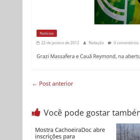
Notícias
22 de janeiro de 2012
Redação
0 comentários
Grazi Massafera e Cauã Reymond, na abert
←
Post anterior
Você pode gostar també
Mostra CachoeiraDoc abre
inscrições para