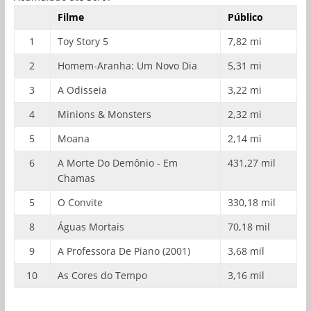
Filme
Público
1
Toy Story 5
7,82 mi
2
Homem-Aranha: Um Novo Dia
5,31 mi
3
A Odisseia
3,22 mi
4
Minions & Monsters
2,32 mi
5
Moana
2,14 mi
6
A Morte Do Demônio - Em
431,27 mil
Chamas
5
O Convite
330,18 mil
8
Águas Mortais
70,18 mil
9
A Professora De Piano (2001)
3,68 mil
10
As Cores do Tempo
3,16 mil