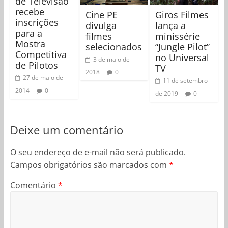
de Televisão
recebe
Cine PE
Giros Filmes
inscrições
divulga
lança a
para a
filmes
minissérie
Mostra
selecionados
“Jungle Pilot”
Competitiva
no Universal
3 de maio de
de Pilotos
TV
2018
0
27 de maio de
11 de setembro
2014
0
de 2019
0
Deixe um comentário
O seu endereço de e-mail não será publicado.
Campos obrigatórios são marcados com
*
Comentário
*