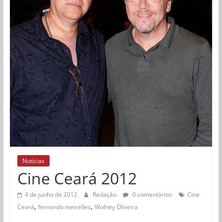
Notícias
Cine Ceará 2012
4 de junho de 2012
Redação
0 comentários
Cine
,
,
Ceará
fernando meirelles
Wolney Oliveira