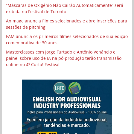
“Máscaras de Oxigênio Não Cairão Automaticamente” será
exibida no Festival de Toronto
Animage anuncia filmes selecionados e abre inscrições para
sessões de pitching
FAM anuncia os primeiros filmes selecionados de sua edição
comemorativa de 30 anos
Masterclasses com Jorge Furtado e Antônio Venâncio e
painel sobre uso de IA na pó-produção terão transmissão
online no 4º Curta! Festival