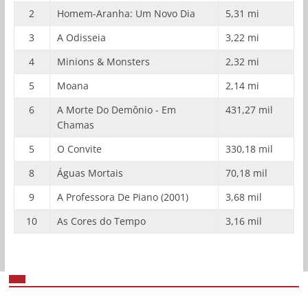
2
Homem-Aranha: Um Novo Dia
5,31 mi
3
A Odisseia
3,22 mi
4
Minions & Monsters
2,32 mi
5
Moana
2,14 mi
6
A Morte Do Demônio - Em
431,27 mil
Chamas
5
O Convite
330,18 mil
8
Águas Mortais
70,18 mil
9
A Professora De Piano (2001)
3,68 mil
10
As Cores do Tempo
3,16 mil