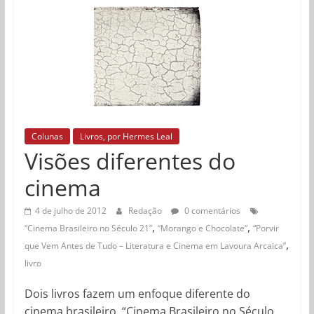
Colunas
Livros, por Hermes Leal
Visões diferentes do
cinema
4 de julho de 2012
Redação
0 comentários
,
,
“Cinema Brasileiro no Século 21”
“Morango e Chocolate”
“Porvir
,
que Vem Antes de Tudo – Literatura e Cinema em Lavoura Arcaica”
livro
Dois livros fazem um enfoque diferente do
cinema brasileiro. “Cinema Brasileiro no Século