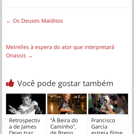
←
Os Deuses Malditos
Meirelles à espera do ator que interpretará
Onassis
→
Você pode gostar também
Retrospectiv
“À Beira do
Francisco
a de James
Caminho”,
Garcia
Dean traz
de Breno
estreia filme