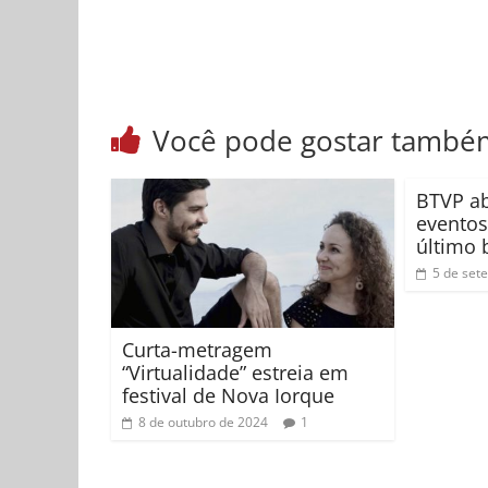
Você pode gostar també
BTVP ab
eventos
último 
5 de set
Curta-metragem
“Virtualidade” estreia em
festival de Nova Iorque
8 de outubro de 2024
1