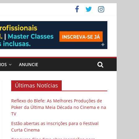
ema
MOS
ANUNCIE
Últimas Notícias
Reflexo do Blefe: As Melhores Produções de
Poker da Última Meia Década no Cinema e na
TV
Estão abertas as inscrições para o Festival
Curta Cinema