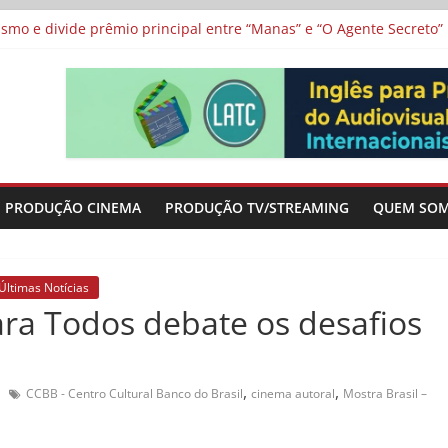
vismo e divide prêmio principal entre “Manas” e “O Agente Secreto”
 de Poker da Última Meia Década no Cinema e na TV
al Curta Cinema
lunos de escolas públicas
 protagonizam adaptação brasileira de série argentina para o cin
PRODUÇÃO CINEMA
PRODUÇÃO TV/STREAMING
QUEM SO
Últimas Notícias
para Todos debate os desafios
,
,
CCBB - Centro Cultural Banco do Brasil
cinema autoral
Mostra Brasil –