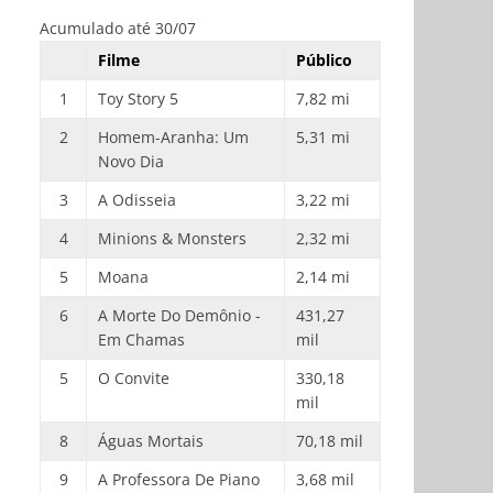
Acumulado até 30/07
Filme
Público
1
Toy Story 5
7,82 mi
2
Homem-Aranha: Um
5,31 mi
Novo Dia
3
A Odisseia
3,22 mi
4
Minions & Monsters
2,32 mi
5
Moana
2,14 mi
6
A Morte Do Demônio -
431,27
Em Chamas
mil
5
O Convite
330,18
mil
8
Águas Mortais
70,18 mil
9
A Professora De Piano
3,68 mil