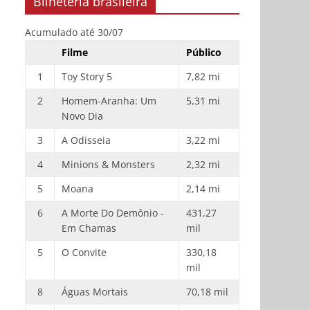
Bilheteria brasileira
Acumulado até 30/07
Filme
Público
1
Toy Story 5
7,82 mi
2
Homem-Aranha: Um
5,31 mi
Novo Dia
3
A Odisseia
3,22 mi
4
Minions & Monsters
2,32 mi
5
Moana
2,14 mi
6
A Morte Do Demônio -
431,27
Em Chamas
mil
5
O Convite
330,18
mil
8
Águas Mortais
70,18 mil