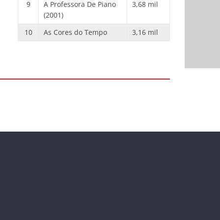
9
A Professora De Piano
3,68 mil
(2001)
10
As Cores do Tempo
3,16 mil