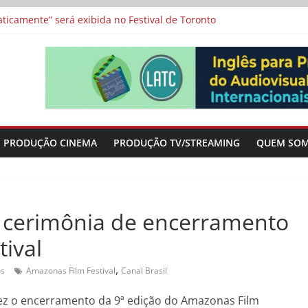
a”, “Os Feiticeiros Inocentes” e filme-tributo de Wajda a Zbigniew
icamente” será exibida no Festival de Toronto
 protagonizam adaptação brasileira de série argentina para o cin
vismo e divide prêmio principal entre “Manas” e “O Agente Secreto”
-metragens sobre envelhecimento criados a partir de histórias de
PRODUÇÃO CINEMA
PRODUÇÃO TV/STREAMING
QUEM SO
e cerimônia de encerramento
ival
,
os
Amazonas Film Festival
Canal Brasil
 vez o encerramento da 9ª edição do Amazonas Film