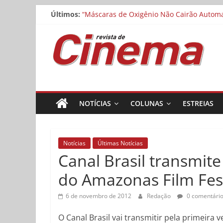
Cinemateca exibe “O Manuscrito de Saragoç
Pular
Últimos:
“Máscaras de Oxigênio Não Cairão Automat
para
Matheus Nachtergaele e Gregório Duvivier
o
Revista
Noite dos Otelos pauta-se pelo distributi
conteúdo
Museu da Pessoa abre chamada para curta
de
Cinema
NOTÍCIAS
COLUNAS
ESTREIAS
Online
Notícias
Últimas Notícias
Canal Brasil transmit
do Amazonas Film Fest
6 de novembro de 2012
Redação
0 comentári
O Canal Brasil vai transmitir pela primeira