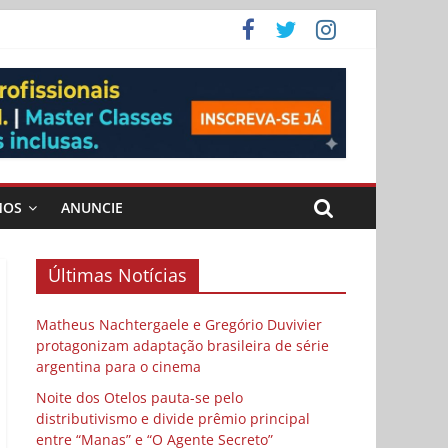
 Cybulski
ema
 vida
MOS
ANUNCIE
Últimas Notícias
Matheus Nachtergaele e Gregório Duvivier
protagonizam adaptação brasileira de série
argentina para o cinema
Noite dos Otelos pauta-se pelo
distributivismo e divide prêmio principal
entre “Manas” e “O Agente Secreto”