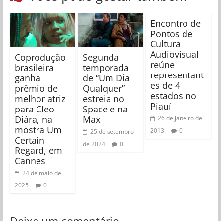
Encontro de
Pontos de
Cultura
Audiovisual
Coprodução
Segunda
reúne
brasileira
temporada
representant
ganha
de “Um Dia
es de 4
prêmio de
Qualquer”
estados no
melhor atriz
estreia no
Piauí
para Cleo
Space e na
Diára, na
Max
26 de janeiro de
mostra Um
2013
0
25 de setembro
Certain
de 2024
0
Regard, em
Cannes
24 de maio de
2025
0
Deixe um comentário