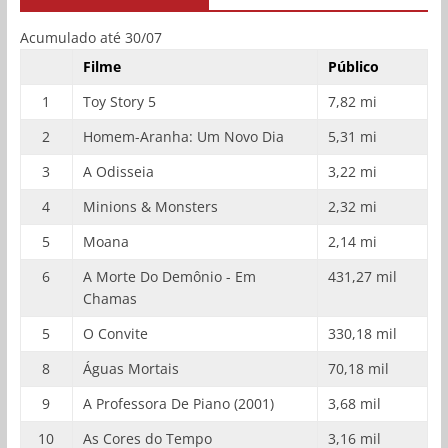
Acumulado até 30/07
Filme
Público
1
Toy Story 5
7,82 mi
2
Homem-Aranha: Um Novo Dia
5,31 mi
3
A Odisseia
3,22 mi
4
Minions & Monsters
2,32 mi
5
Moana
2,14 mi
6
A Morte Do Demônio - Em
431,27 mil
Chamas
5
O Convite
330,18 mil
8
Águas Mortais
70,18 mil
9
A Professora De Piano (2001)
3,68 mil
10
As Cores do Tempo
3,16 mil