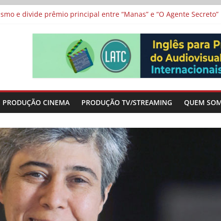
 protagonizam adaptação brasileira de série argentina para o cin
vismo e divide prêmio principal entre “Manas” e “O Agente Secreto”
 de Poker da Última Meia Década no Cinema e na TV
al Curta Cinema
lunos de escolas públicas
PRODUÇÃO CINEMA
PRODUÇÃO TV/STREAMING
QUEM SO