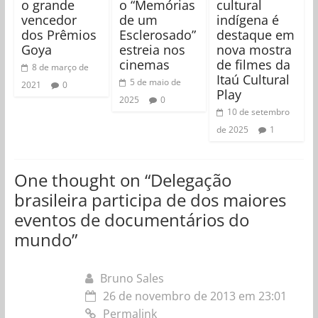
o grande
o “Memórias
cultural
vencedor
de um
indígena é
dos Prêmios
Esclerosado”
destaque em
Goya
estreia nos
nova mostra
cinemas
de filmes da
8 de março de
Itaú Cultural
5 de maio de
2021
0
Play
2025
0
10 de setembro
de 2025
1
One thought on “
Delegação
brasileira participa de dos maiores
eventos de documentários do
mundo
”
Bruno Sales
26 de novembro de 2013 em 23:01
Permalink