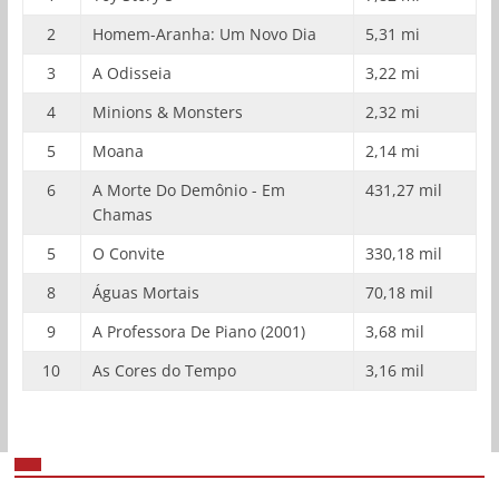
2
Homem-Aranha: Um Novo Dia
5,31 mi
3
A Odisseia
3,22 mi
4
Minions & Monsters
2,32 mi
5
Moana
2,14 mi
6
A Morte Do Demônio - Em
431,27 mil
Chamas
5
O Convite
330,18 mil
8
Águas Mortais
70,18 mil
9
A Professora De Piano (2001)
3,68 mil
10
As Cores do Tempo
3,16 mil