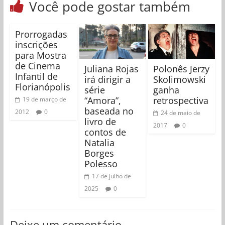
Você pode gostar também
Prorrogadas
inscrições
para Mostra
de Cinema
Juliana Rojas
Polonês Jerzy
Infantil de
irá dirigir a
Skolimowski
Florianópolis
série
ganha
“Amora”,
retrospectiva
19 de março de
baseada no
2012
0
24 de maio de
livro de
2017
0
contos de
Natalia
Borges
Polesso
17 de julho de
2025
0
Deixe um comentário