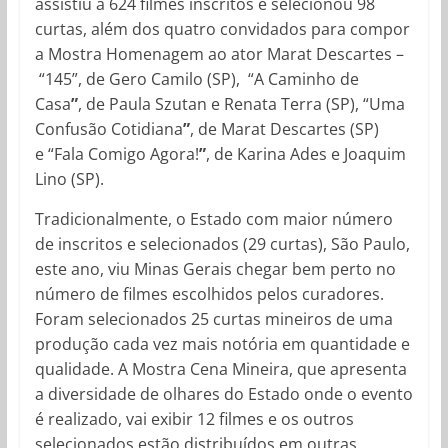
assistiu a 624 filmes inscritos e selecionou 98
curtas, além dos quatro convidados para compor
a Mostra Homenagem ao ator Marat Descartes –
“145”, de Gero Camilo (SP), “A Caminho de
Casa
”
, de Paula Szutan e Renata Terra (SP), “Uma
Confusão Cotidiana
”
, de Marat Descartes (SP)
e “Fala Comigo Agora!
”
, de Karina Ades e Joaquim
Lino (SP).
Tradicionalmente, o Estado com maior número
de inscritos e selecionados (29 curtas), São Paulo,
este ano, viu Minas Gerais chegar bem perto no
número de filmes escolhidos pelos curadores.
Foram selecionados 25 curtas mineiros de uma
produção cada vez mais notória em quantidade e
qualidade. A Mostra Cena Mineira, que apresenta
a diversidade de olhares do Estado onde o evento
é realizado, vai exibir 12 filmes e os outros
selecionados estão distribuídos em outras