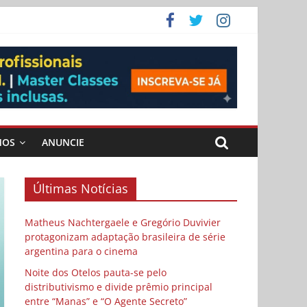
ema
 vida
 Cybulski
MOS
ANUNCIE
Últimas Notícias
Matheus Nachtergaele e Gregório Duvivier
protagonizam adaptação brasileira de série
argentina para o cinema
Noite dos Otelos pauta-se pelo
distributivismo e divide prêmio principal
entre “Manas” e “O Agente Secreto”