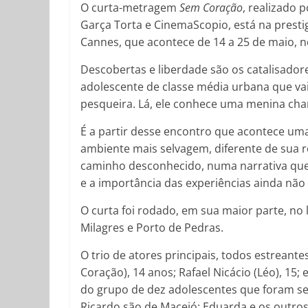
O curta-metragem
Sem Coração
, realizado 
Garça Torta e CinemaScopio, está na presti
Cannes, que acontece de 14 a 25 de maio, n
Descobertas e liberdade são os catalisado
adolescente de classe média urbana que vai
pesqueira. Lá, ele conhece uma menina ch
É a partir desse encontro que acontece uma
ambiente mais selvagem, diferente de sua ro
caminho desconhecido, numa narrativa que
e a importância das experiências ainda não 
O curta foi rodado, em sua maior parte, no 
Milagres e Porto de Pedras.
O trio de atores principais, todos estrea
Coração), 14 anos; Rafael Nicácio (Léo), 15; 
do grupo de dez adolescentes que foram sel
Ricardo são de Maceió; Eduarda e os outro