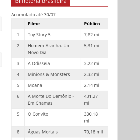
Bilheteria brasileira
Acumulado até 30/07
Filme
Público
1
Toy Story 5
7,82 mi
2
Homem-Aranha: Um
5,31 mi
Novo Dia
3
A Odisseia
3,22 mi
4
Minions & Monsters
2,32 mi
5
Moana
2,14 mi
6
A Morte Do Demônio -
431,27
Em Chamas
mil
5
O Convite
330,18
mil
8
Águas Mortais
70,18 mil