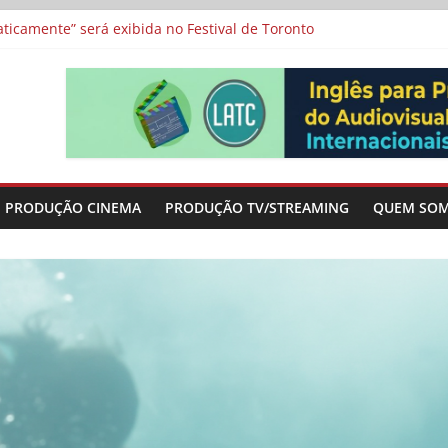
icamente” será exibida no Festival de Toronto
 protagonizam adaptação brasileira de série argentina para o cin
vismo e divide prêmio principal entre “Manas” e “O Agente Secreto”
-metragens sobre envelhecimento criados a partir de histórias de
a”, “Os Feiticeiros Inocentes” e filme-tributo de Wajda a Zbigniew
PRODUÇÃO CINEMA
PRODUÇÃO TV/STREAMING
QUEM SO