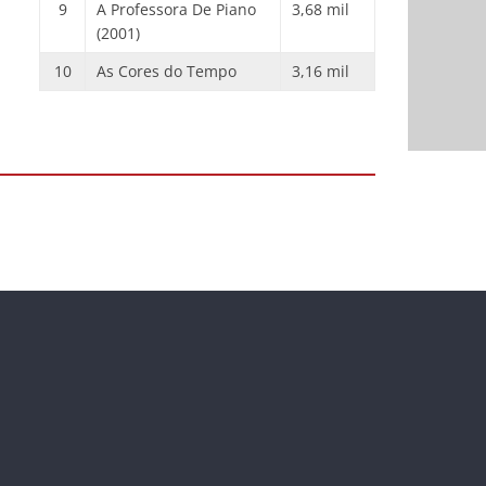
9
A Professora De Piano
3,68 mil
(2001)
10
As Cores do Tempo
3,16 mil