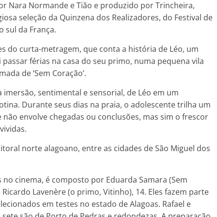
por Nara Normande e Tião e produzido por Trincheira,
giosa seleção da Quinzena dos Realizadores, do Festival de
o sul da França.
res do curta-metragem, que
conta a história de Léo, um
 passar férias na casa do seu primo, numa pequena vila
amada de ‘Sem Coração’.
 imersão, sentimental e sensorial, de Léo em um
tina. Durante seus dias na praia, o adolescente trilha um
 não envolve chegadas ou conclusões, mas sim o frescor
vividas.
litoral norte alagoano, entre as cidades de São Miguel dos
ntes no cinema, é composto por Eduarda Samara (Sem
e Ricardo Lavenère (o primo, Vitinho), 14. Eles fazem parte
ecionados em testes no estado de Alagoas. Rafael e
s sete são de Porto de Pedras e redondezas. A preparação