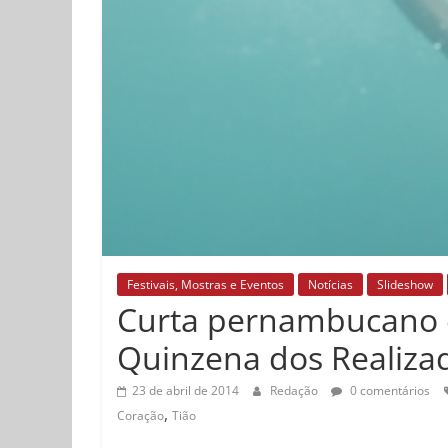
Festivais, Mostras e Eventos
Notícias
Slideshow
Curta pernambucano é
Quinzena dos Realiza
23 de abril de 2014
Redação
0 comentários
,
Coração
Tião