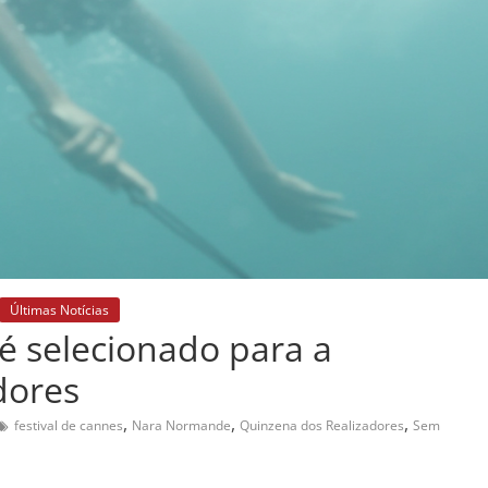
Últimas Notícias
 selecionado para a
dores
,
,
,
festival de cannes
Nara Normande
Quinzena dos Realizadores
Sem