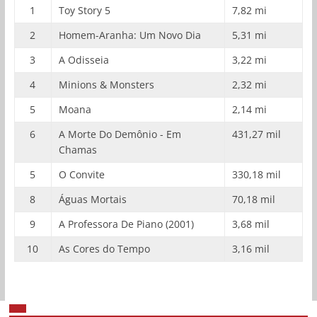
1
Toy Story 5
7,82 mi
2
Homem-Aranha: Um Novo Dia
5,31 mi
3
A Odisseia
3,22 mi
4
Minions & Monsters
2,32 mi
5
Moana
2,14 mi
6
A Morte Do Demônio - Em
431,27 mil
Chamas
5
O Convite
330,18 mil
8
Águas Mortais
70,18 mil
9
A Professora De Piano (2001)
3,68 mil
10
As Cores do Tempo
3,16 mil