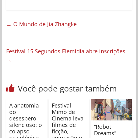
←
O Mundo de Jia Zhangke
Festival 15 Segundos Elemidia abre inscrições
→
Você pode gostar também
A anatomia
Festival
do
Mimo de
desespero
Cinema leva
silencioso: o
filmes de
“Robot
colapso
ficção,
Dreams”
psicológico
animação e