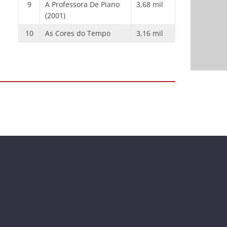
9
A Professora De Piano
3,68 mil
(2001)
10
As Cores do Tempo
3,16 mil