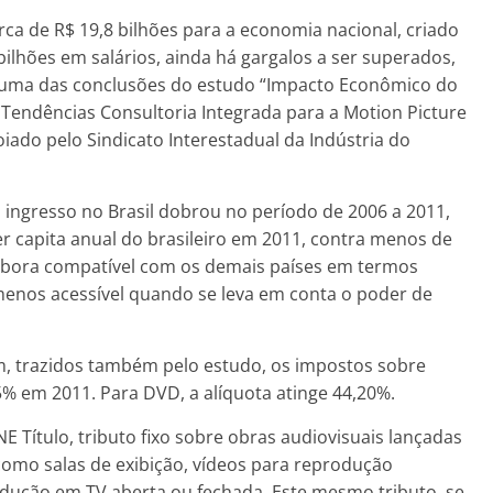
rca de R$ 19,8 bilhões para a economia nacional, criado
bilhões em salários, ainda há gargalos a ser superados,
é uma das conclusões do estudo “Impacto Econômico do
la Tendências Consultoria Integrada para a Motion Picture
oiado pelo Sindicato Interestadual da Indústria do
ingresso no Brasil dobrou no período de 2006 a 2011,
 capita anual do brasileiro em 2011, contra menos de
mbora compatível com os demais países em termos
 menos acessível quando se leva em conta o poder de
m, trazidos também pelo estudo, os impostos sobre
% em 2011. Para DVD, a alíquota atinge 44,20%.
 Título, tributo fixo sobre obras audiovisuais lançadas
como salas de exibição, vídeos para reprodução
odução em TV aberta ou fechada. Este mesmo tributo, se