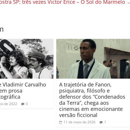
stra SP: três vezes Victor Erice – O Sol do Marmelo
m
e Vladimir Carvalho
A trajetória de Fanon,
 em prosa
psiquiatra, filósofo e
ográfica
defensor dos “Condenados
da Terra”, chega aos
io de 2022
0
cinemas em emocionante
versão ficcional
11 de maio de 2026
1