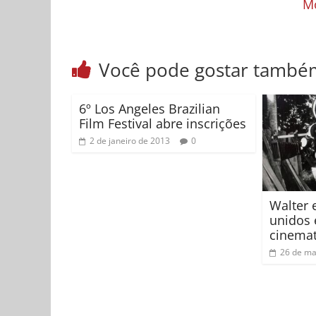
Mo
Você pode gostar també
6º Los Angeles Brazilian
Film Festival abre inscrições
2 de janeiro de 2013
0
Walter 
unidos
cinemat
26 de ma