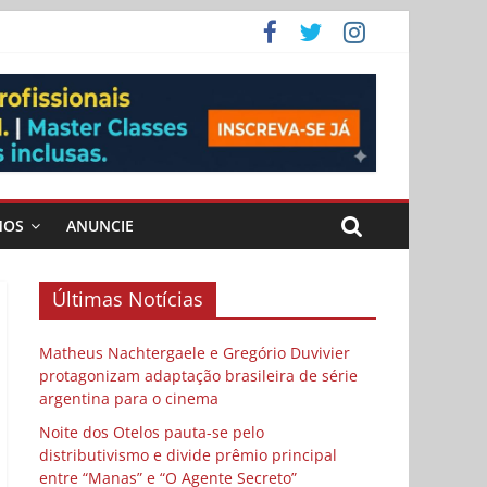
 Cybulski
ema
 vida
MOS
ANUNCIE
Últimas Notícias
Matheus Nachtergaele e Gregório Duvivier
protagonizam adaptação brasileira de série
argentina para o cinema
Noite dos Otelos pauta-se pelo
distributivismo e divide prêmio principal
entre “Manas” e “O Agente Secreto”