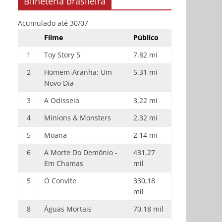
Bilheteria brasileira
Acumulado até 30/07
Filme
Público
1
Toy Story 5
7,82 mi
2
Homem-Aranha: Um
5,31 mi
Novo Dia
3
A Odisseia
3,22 mi
4
Minions & Monsters
2,32 mi
5
Moana
2,14 mi
6
A Morte Do Demônio -
431,27
Em Chamas
mil
5
O Convite
330,18
mil
8
Águas Mortais
70,18 mil