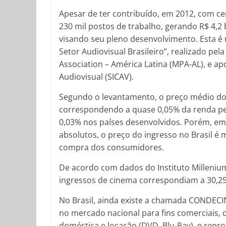
Apesar de ter contribuído, em 2012, com ce
230 mil postos de trabalho, gerando R$ 4,2 
visando seu pleno desenvolvimento. Esta 
Setor Audiovisual Brasileiro”, realizado pe
Association – América Latina (MPA-AL), e ap
Audiovisual (SICAV).
Segundo o levantamento, o preço médio do 
correspondendo a quase 0,05% da renda per
0,03% nos países desenvolvidos. Porém, e
absolutos, o preço do ingresso no Brasil é
compra dos consumidores.
De acordo com dados do Instituto Milleniu
ingressos de cinema correspondiam a 30,25
No Brasil, ainda existe a chamada CONDECINE
no mercado nacional para fins comerciais, 
doméstica e locação (DVD, Blu-Ray), e repr