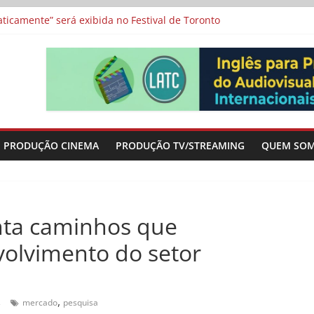
a”, “Os Feiticeiros Inocentes” e filme-tributo de Wajda a Zbigniew
icamente” será exibida no Festival de Toronto
 protagonizam adaptação brasileira de série argentina para o cin
vismo e divide prêmio principal entre “Manas” e “O Agente Secreto”
-metragens sobre envelhecimento criados a partir de histórias de
PRODUÇÃO CINEMA
PRODUÇÃO TV/STREAMING
QUEM SO
onta caminhos que
olvimento do setor
,
s
mercado
pesquisa