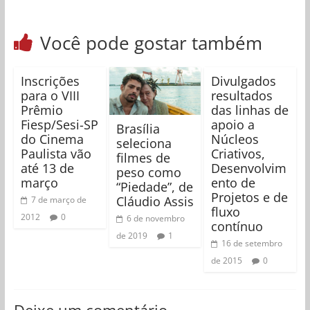
Você pode gostar também
Inscrições
Divulgados
para o VIII
resultados
Prêmio
das linhas de
Fiesp/Sesi-SP
apoio a
Brasília
do Cinema
Núcleos
seleciona
Paulista vão
Criativos,
filmes de
até 13 de
Desenvolvim
peso como
março
ento de
“Piedade”, de
Projetos e de
Cláudio Assis
7 de março de
fluxo
2012
0
6 de novembro
contínuo
de 2019
1
16 de setembro
de 2015
0
Deixe um comentário