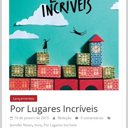
Lançamentos
Por Lugares Incríveis
16 de janeiro de 2015
Redação
0 comentários
,
,
Jennifer Niven
livro
Por Lugares Incríveis