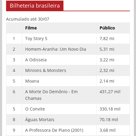
Bilheteria brasileira
Acumulado até 30/07
Filme
Público
1
Toy Story 5
7,82 mi
2
Homem-Aranha: Um Novo Dia
5,31 mi
3
A Odisseia
3,22 mi
4
Minions & Monsters
2,32 mi
5
Moana
2,14 mi
6
A Morte Do Demônio - Em
431,27 mil
Chamas
5
O Convite
330,18 mil
8
Águas Mortais
70,18 mil
9
A Professora De Piano (2001)
3,68 mil