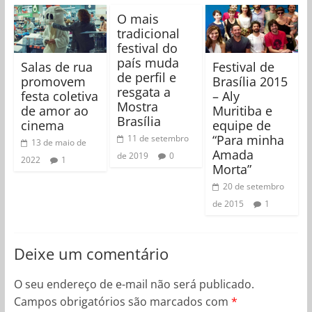
O mais
tradicional
festival do
país muda
Salas de rua
Festival de
de perfil e
promovem
Brasília 2015
resgata a
festa coletiva
– Aly
Mostra
de amor ao
Muritiba e
Brasília
cinema
equipe de
“Para minha
11 de setembro
13 de maio de
Amada
de 2019
0
2022
1
Morta”
20 de setembro
de 2015
1
Deixe um comentário
O seu endereço de e-mail não será publicado.
Campos obrigatórios são marcados com
*