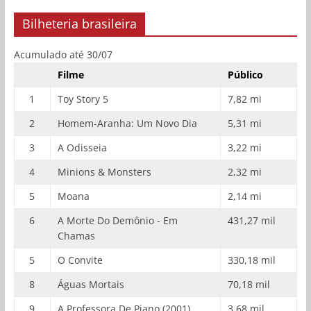
Bilheteria brasileira
Acumulado até 30/07
Filme
Público
1
Toy Story 5
7,82 mi
2
Homem-Aranha: Um Novo Dia
5,31 mi
3
A Odisseia
3,22 mi
4
Minions & Monsters
2,32 mi
5
Moana
2,14 mi
6
A Morte Do Demônio - Em
431,27 mil
Chamas
5
O Convite
330,18 mil
8
Águas Mortais
70,18 mil
9
A Professora De Piano (2001)
3,68 mil