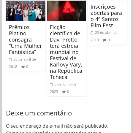
Inscrições
abertas para
o 4º Santos
Film Fest
Prêmios
Ficção
Platino
científica de
23 de abril de
consagra
Davi Pretto
2019
0
“Uma Mulher
terá estreia
Fantástica”
mundial no
Festival de
30 de abril de
Karlovy Vary,
2018
0
na República
Tcheca
5 de junho de
2025
0
Deixe um comentário
O seu endereço de e-mail não será publicado.