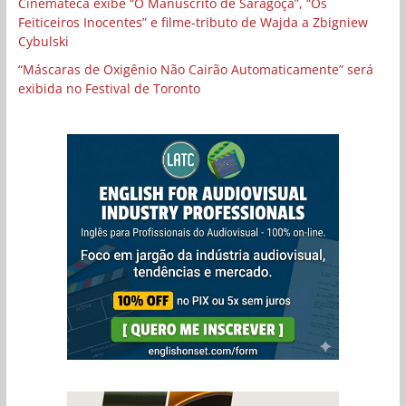
Cinemateca exibe “O Manuscrito de Saragoça”, “Os
Feiticeiros Inocentes” e filme-tributo de Wajda a Zbigniew
Cybulski
“Máscaras de Oxigênio Não Cairão Automaticamente” será
exibida no Festival de Toronto