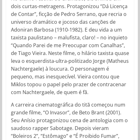
dois curtas-metragens. Protagonizou “Dá Licença
de Contar”, ficção de Pedro Serrano, que recria o
universo dramático e jocoso das canções de
Adoniran Barbosa (1910-1982). E deu vida a um
taxista paulistano – malufista, claro! – no inquieto
“Quando Parei de me Preocupar com Canalhas”,
de Tiago Vieira. Neste filme, o hilário taxista quase
leva o esquerdista-ultra-politizado Jorge (Matheus
Nachtergaele) à loucura. O personagem é
pequeno, mas inesquecível. Vieira contou que
Miklos topou o papel pelo prazer de contracenar
com Nachtergaele, de quem é fã.
A carreira cinematográfica do titã começou num
grande filme, “O Invasor”, de Beto Brant (2001).
Seu Anísio protagonizou cena de antologia com o
saudoso rapper Sabotage. Depois vieram
“Boleiros 2”, “Estômago” e “É Proibido Fumar”,