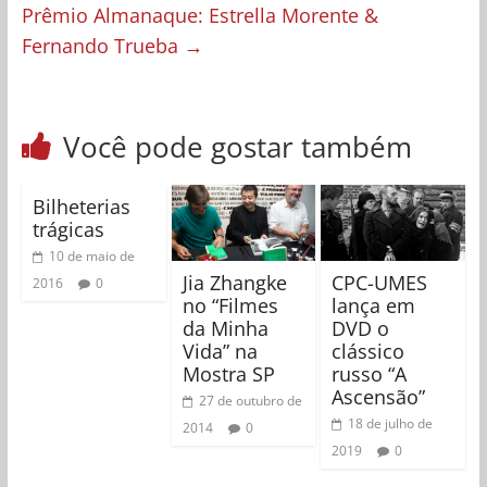
Prêmio Almanaque: Estrella Morente &
Fernando Trueba
→
Você pode gostar também
Bilheterias
trágicas
10 de maio de
Jia Zhangke
CPC-UMES
2016
0
no “Filmes
lança em
da Minha
DVD o
Vida” na
clássico
Mostra SP
russo “A
Ascensão”
27 de outubro de
18 de julho de
2014
0
2019
0