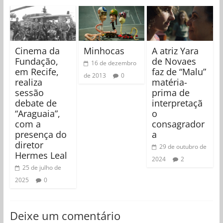
Cinema da
Minhocas
A atriz Yara
Fundação,
de Novaes
16 de dezembro
em Recife,
faz de “Malu”
de 2013
0
realiza
matéria-
sessão
prima de
debate de
interpretaçã
“Araguaia”,
o
com a
consagrador
presença do
a
diretor
29 de outubro de
Hermes Leal
2024
2
25 de julho de
2025
0
Deixe um comentário