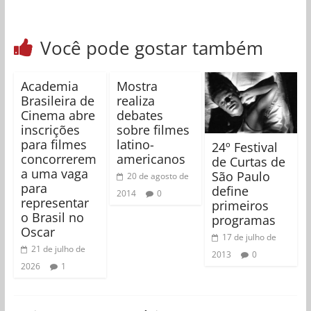
Você pode gostar também
Academia
Mostra
Brasileira de
realiza
Cinema abre
debates
inscrições
sobre filmes
para filmes
latino-
24º Festival
concorrerem
americanos
de Curtas de
a uma vaga
São Paulo
20 de agosto de
para
define
2014
0
representar
primeiros
o Brasil no
programas
Oscar
17 de julho de
21 de julho de
2013
0
2026
1