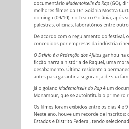
documentário
Mademoiselle do Rap
(GO), dir
melhores filmes da 16ª Goiânia Mostra Curta
domingo (09/10), no Teatro Goiânia, após sei
palestras, oficinas, laboratórios entre outro
De acordo com o regulamento do festival,
concedidos por empresas da indústria cine
O Delírio é a Redenção dos Aflitos
ganhou na c
ficção narra a história de Raquel, uma mo
desabamento. Última residente a permanece
antes para garantir a segurança de sua famí
Já o goiano
Mademoiselle do Rap
é um docume
Monamour, que se autointitula o primeiro r
Os filmes foram exibidos entre os dias 4 e 
Neste ano, houve um recorde de inscritos: o
Estados e Distrito Federal, tendo selecion