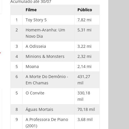
Acumulado até 30/07
Filme
Público
1
Toy Story 5
7,82 mi
2
Homem-Aranha: Um
5,31 mi
Novo Dia
3
A Odisseia
3,22 mi
→
4
Minions & Monsters
2,32 mi
5
Moana
2,14 mi
6
A Morte Do Demônio -
431,27
Em Chamas
mil
5
O Convite
330,18
mil
8
Águas Mortais
70,18 mil
9
A Professora De Piano
3,68 mil
(2001)