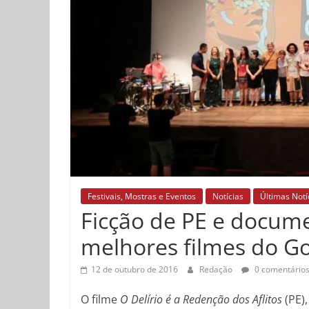
Festivais, Mostras e Eventos
Notícias
Últimas Notí
Ficção de PE e docume
melhores filmes do Go
12 de outubro de 2016
Redação
0 comentário
O filme
O Delírio é a Redenção dos Aflitos
(PE),