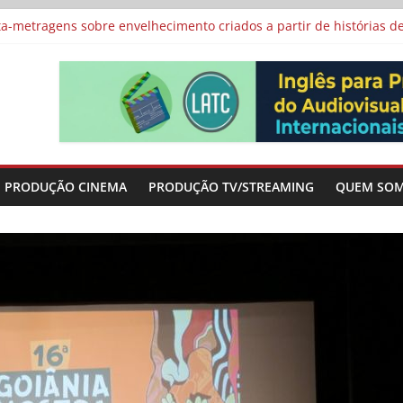
vismo e divide prêmio principal entre “Manas” e “O Agente Secreto”
-metragens sobre envelhecimento criados a partir de histórias de
al Curta Cinema
lunos de escolas públicas
 protagonizam adaptação brasileira de série argentina para o cin
PRODUÇÃO CINEMA
PRODUÇÃO TV/STREAMING
QUEM SO