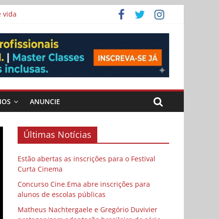
 vida
ema
MOS
ANUNCIE
Últimas Notícias
Estão abertas as inscrições para o Festival
Curta Cinema
Concurso Cine.Ema abre inscrições para
alunos de escolas públicas
Matheus Nachtergaele e Gregório Duvivier