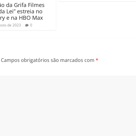
o da Grifa Filmes
a Lei” estreia no
ry e na HBO Max
osto de 2023
0
Campos obrigatórios são marcados com
*