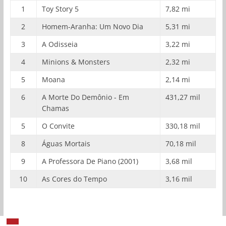
1
Toy Story 5
7,82 mi
2
Homem-Aranha: Um Novo Dia
5,31 mi
3
A Odisseia
3,22 mi
4
Minions & Monsters
2,32 mi
5
Moana
2,14 mi
6
A Morte Do Demônio - Em
431,27 mil
Chamas
5
O Convite
330,18 mil
8
Águas Mortais
70,18 mil
9
A Professora De Piano (2001)
3,68 mil
10
As Cores do Tempo
3,16 mil