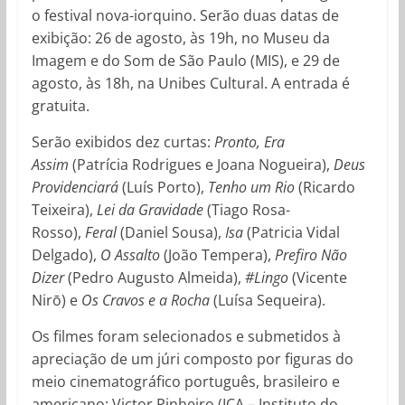
o festival nova-iorquino. Serão duas datas de
exibição: 26 de agosto, às 19h, no Museu da
Imagem e do Som de São Paulo (MIS), e 29 de
agosto, às 18h, na Unibes Cultural. A entrada é
gratuita.
Serão exibidos dez curtas:
Pronto, Era
Assim
(Patrícia Rodrigues e Joana Nogueira),
Deus
Providenciará
(Luís Porto),
Tenho um Rio
(Ricardo
Teixeira),
Lei da Gravidade
(Tiago Rosa-
Rosso),
Feral
(Daniel Sousa),
Isa
(Patricia Vidal
Delgado),
O Assalto
(João Tempera),
Prefiro Não
Dizer
(Pedro Augusto Almeida),
#Lingo
(Vicente
Nirō) e
Os Cravos e a Rocha
(Luísa Sequeira).
Os filmes foram selecionados e submetidos à
apreciação de um júri composto por figuras do
meio cinematográfico português, brasileiro e
americano: Victor Pinheiro (ICA – Instituto do