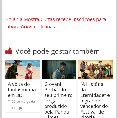
Goiânia Mostra Curtas recebe inscrições para
laboratórios e oficinas
→
Você pode gostar também
A volta do
Giovani
“A História
fantasminha
Borba filma
da
em 3D
seu primeiro
Eternidade” é
longa,
o grande
22 de março de
produzido
vencedor do
2017
1
pela Panda
Festival de
Filmes
Vitória