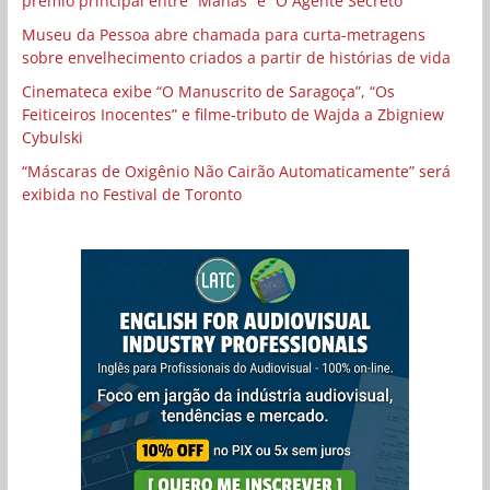
prêmio principal entre “Manas” e “O Agente Secreto”
Museu da Pessoa abre chamada para curta-metragens
sobre envelhecimento criados a partir de histórias de vida
Cinemateca exibe “O Manuscrito de Saragoça”, “Os
Feiticeiros Inocentes” e filme-tributo de Wajda a Zbigniew
Cybulski
“Máscaras de Oxigênio Não Cairão Automaticamente” será
exibida no Festival de Toronto