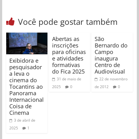
Você pode gostar também
Abertas as
São
inscrições
Bernardo do
para oficinas
Campo
e atividades
inaugura
Exibidora e
formativas
Centro de
pesquisador
do Fica 2025
Audiovisual
a leva o
cinema do
31 de maio de
22 de novembro
Tocantins ao
2025
0
de 2012
0
Panorama
Internacional
Coisa de
Cinema
3 de abril de
2025
1