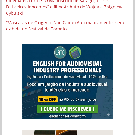
Cinemateca exibe “O Manuscrito de Saragoça”, “Os
Feiticeiros Inocentes” e filme-tributo de Wajda a Zbigniew
Cybulski
“Máscaras de Oxigênio Não Cairão Automaticamente” será
exibida no Festival de Toronto