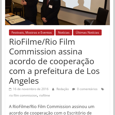
Festivais, Mostras e Eventos
Notícias
Últimas Notícias
RioFilme/Rio Film
Commission assina
acordo de cooperação
com a prefeitura de Los
Angeles
16 de novembro de 2016
Redação
0 comentários
,
rio film commission
riofilme
A RioFilme/Rio Film Commission assinou um
acordo de cooperação com o Escritório de