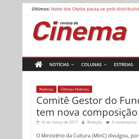
Matheus Nachtergaele e Gregório Duvivier
Pular
Últimos:
Noite dos Otelos pauta-se pelo distributi
para
Reflexo do Blefe: As Melhores Produções
o
Revista
Estão abertas as inscrições para o Festiv
conteúdo
Concurso Cine.Ema abre inscrições para a
de
Cinema
NOTÍCIAS
COLUNAS
ESTREIAS
Online
Notícias
Últimas Notícias
Comitê Gestor do Fund
tem nova composição
16 de março de 2017
Redação
0 comentários
O Ministério da Cultura (MinC) divulgou, por