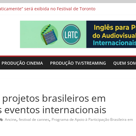
icamente” será exibida no Festival de Toronto
 protagonizam adaptação brasileira de série argentina para o cin
vismo e divide prêmio principal entre “Manas” e “O Agente Secreto”
-metragens sobre envelhecimento criados a partir de histórias de
a”, “Os Feiticeiros Inocentes” e filme-tributo de Wajda a Zbigniew
PRODUÇÃO CINEMA
PRODUÇÃO TV/STREAMING
QUEM SO
 projetos brasileiros em
 eventos internacionais
,
,
Ancine
festival de cannes
Programa de Apoio à Participação Brasileira em