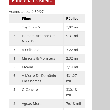
Bilheteria brasileira
Acumulado até 30/07
Filme
Público
1
Toy Story 5
7,82 mi
2
Homem-Aranha: Um
5,31 mi
Novo Dia
3
A Odisseia
3,22 mi
4
Minions & Monsters
2,32 mi
5
Moana
2,14 mi
6
A Morte Do Demônio -
431,27
Em Chamas
mil
5
O Convite
330,18
mil
8
Águas Mortais
70,18 mil