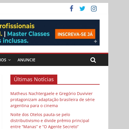
ema
 vida
 Cybulski
MOS
ANUNCIE
Últimas Notícias
Matheus Nachtergaele e Gregório Duvivier
protagonizam adaptação brasileira de série
argentina para o cinema
Noite dos Otelos pauta-se pelo
distributivismo e divide prêmio principal
entre “Manas” e “O Agente Secreto”