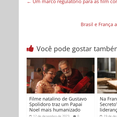
←
Um marco regulatório para as film com
Brasil e França
Você pode gostar també
Filme natalino de Gustavo
Na Fran
Spolidoro traz um Papai
Secreto”
Noel mais humanizado
lideran
12 de dezembro de 2023
0
19 de de