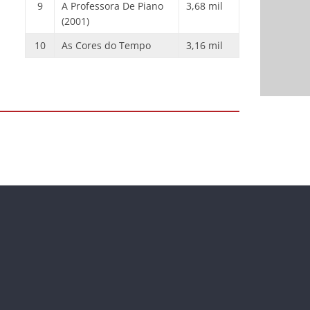
9
A Professora De Piano
3,68 mil
(2001)
10
As Cores do Tempo
3,16 mil