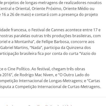
e projetos de longas-metragens de realizadores novatos
Central e Oriental, Oriente Próximo, Oriente Médio ou
e 16 a 26 de maio) e contará com a presença do projeto
ade francesa, o Festival de Cannes acontece entre 17 e
ostras paralelas outras três produções brasileiras, com
iel e a Montanha”, de Fellipe Barbosa, concorre aos
 Gabriel Martins, “Nada”, participa da Quinzena dos
ticipação brasileira fica por conta do curta “Vazio do
e o Cine Político. Ao festival, chegam três obras
a 2016”, de Rodrigo Mac Niven, e “O Outro Lado do
ompetição Internacional de Longas-Metragens; e “Cartas
 disputa a Competição Internacional de Curtas-Metragens.