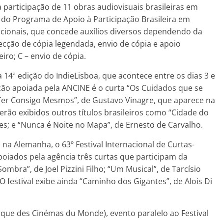
 participação de 11 obras audiovisuais brasileiras em
m do Programa de Apoio à Participação Brasileira em
acionais, que concede auxílios diversos dependendo da
fecção de cópia legendada, envio de cópia e apoio
eiro; C – envio de cópia.
a 14ª edição do IndieLisboa, que acontece entre os dias 3 e
ção apoiada pela ANCINE é o curta “Os Cuidados que se
r Consigo Mesmos”, de Gustavo Vinagre, que aparece na
rão exibidos outros títulos brasileiros como “Cidade do
es; e “Nunca é Noite no Mapa”, de Ernesto de Carvalho.
na Alemanha, o 63º Festival Internacional de Curtas-
iados pela agência três curtas que participam da
ombra”, de Joel Pizzini Filho; “Um Musical”, de Tarcísio
 O festival exibe ainda “Caminho dos Gigantes”, de Alois Di
que des Cinémas du Monde), evento paralelo ao Festival