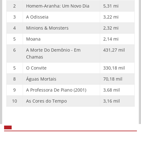
2
Homem-Aranha: Um Novo Dia
5,31 mi
3
A Odisseia
3,22 mi
4
Minions & Monsters
2,32 mi
5
Moana
2,14 mi
6
A Morte Do Demônio - Em
431,27 mil
Chamas
5
O Convite
330,18 mil
8
Águas Mortais
70,18 mil
9
A Professora De Piano (2001)
3,68 mil
10
As Cores do Tempo
3,16 mil