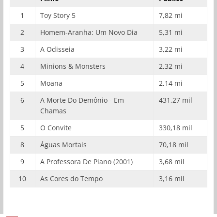
1
Toy Story 5
7,82 mi
2
Homem-Aranha: Um Novo Dia
5,31 mi
3
A Odisseia
3,22 mi
4
Minions & Monsters
2,32 mi
5
Moana
2,14 mi
6
A Morte Do Demônio - Em
431,27 mil
Chamas
5
O Convite
330,18 mil
8
Águas Mortais
70,18 mil
9
A Professora De Piano (2001)
3,68 mil
10
As Cores do Tempo
3,16 mil