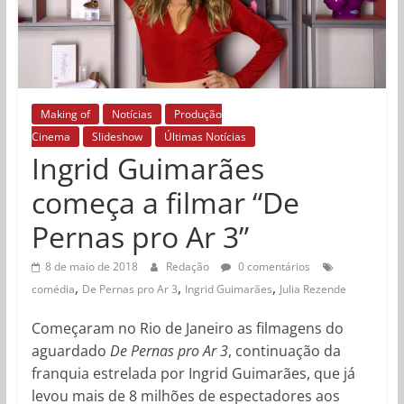
Making of
Notícias
Produção
Cinema
Slideshow
Últimas Notícias
Ingrid Guimarães
começa a filmar “De
Pernas pro Ar 3”
8 de maio de 2018
Redação
0 comentários
,
,
,
comédia
De Pernas pro Ar 3
Ingrid Guimarães
Julia Rezende
Começaram no Rio de Janeiro as filmagens do
aguardado
De Pernas pro Ar 3
, continuação da
franquia estrelada por Ingrid Guimarães, que já
levou mais de 8 milhões de espectadores aos