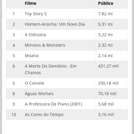
Filme
Público
1
Toy Story 5
7,82 mi
2
Homem-Aranha: Um Novo Dia
5,31 mi
3
A Odisseia
3,22 mi
4
Minions & Monsters
2,32 mi
5
Moana
2,14 mi
6
A Morte Do Demônio - Em
431,27 mil
Chamas
5
O Convite
330,18 mil
8
Águas Mortais
70,18 mil
9
A Professora De Piano (2001)
3,68 mil
10
As Cores do Tempo
3,16 mil