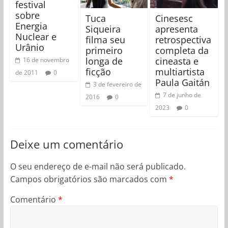
festival
sobre
Tuca
Cinesesc
Energia
Siqueira
apresenta
Nuclear e
filma seu
retrospectiva
Urânio
primeiro
completa da
longa de
cineasta e
16 de novembro
ficção
multiartista
de 2011
0
Paula Gaitán
3 de fevereiro de
7 de junho de
2016
0
2023
0
Deixe um comentário
O seu endereço de e-mail não será publicado.
Campos obrigatórios são marcados com
*
Comentário
*